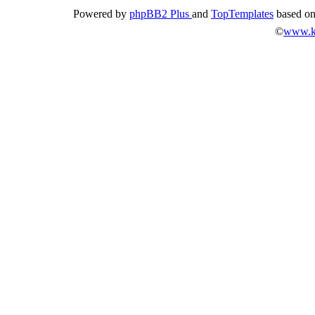
Powered by
phpBB2 Plus
and
TopTemplates
based o
©
www.k