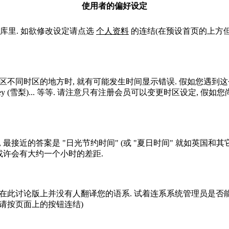
使用者的偏好设定
库里. 如欲修改设定请点选
个人资料
的连结(在预设首页的上方但
区不同时区的地方时, 就有可能发生时间显示错误. 假如您遇
rk (纽约), Sydney (雪梨)... 等等. 请注意只有注册会员可以变更
最接近的答案是 "日光节约时间" (或 "夏日时间" 就如英国和
或许会有大约一个小时的差距.
在此讨论版上并没有人翻译您的语系. 试着连系系统管理员是否能
找到 (请按页面上的按钮连结)