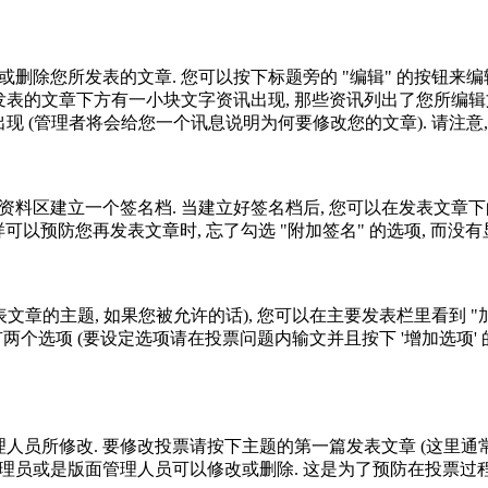
删除您所发表的文章. 您可以按下标题旁的 "编辑" 的按钮来编
所发表的文章下方有一小块文字资讯出现, 那些资讯列出了您所编辑
出现 (管理者将会给您一个讯息说明为何要修改您的文章). 请注意
料区建立一个签名档. 当建立好签名档后, 您可以在发表文章下
可以预防您再发表文章时, 忘了勾选 "附加签名" 的选项, 而没
文章的主题, 如果您被允许的话), 您可以在主要发表栏里看到 "
个选项 (要设定选项请在投票问题内输文并且按下 '增加选项' 的按
理人员所修改. 要修改投票请按下主题的第一篇发表文章 (这里通常
系统管理员或是版面管理人员可以修改或删除. 这是为了预防在投票