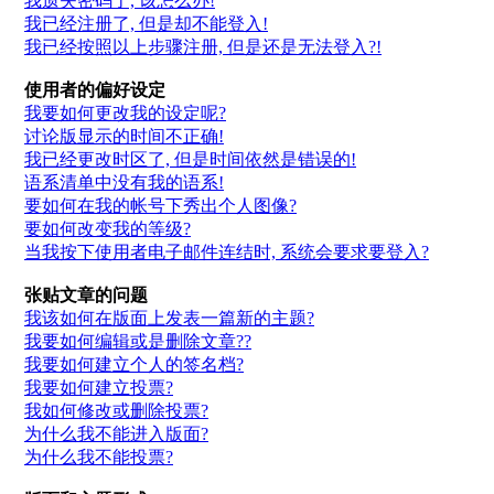
我遗失密码了, 该怎么办!
我已经注册了, 但是却不能登入!
我已经按照以上步骤注册, 但是还是无法登入?!
使用者的偏好设定
我要如何更改我的设定呢?
讨论版显示的时间不正确!
我已经更改时区了, 但是时间依然是错误的!
语系清单中没有我的语系!
要如何在我的帐号下秀出个人图像?
要如何改变我的等级?
当我按下使用者电子邮件连结时, 系统会要求要登入?
张贴文章的问题
我该如何在版面上发表一篇新的主题?
我要如何编辑或是删除文章??
我要如何建立个人的签名档?
我要如何建立投票?
我如何修改或删除投票?
为什么我不能进入版面?
为什么我不能投票?