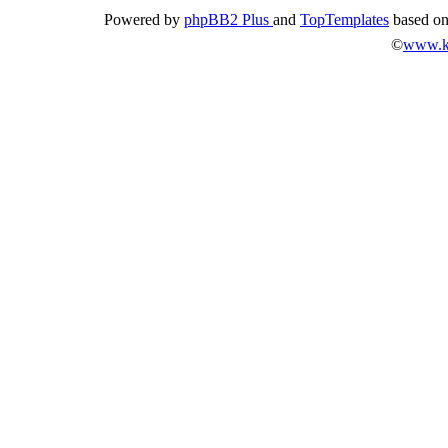
Powered by
phpBB2 Plus
and
TopTemplates
based o
©
www.k